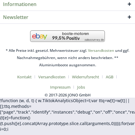
Informationen
Newsletter
* Alle Preise inkl. gesetzl. Mehrwertsteuer zzgl.
Versandkosten
und ggf.
Nachnahmegebühren, wenn nicht anders beschrieben. **
Aluminiumboote ausgenommen.
Kontakt
Versandkosten
Widerrufsrecht
AGB
Impressum
Jobs
© 2017-2026 JONO GmbH
!function (w, d, t) { w.TiktokAnalyticsObject=t;var ttq=w[t]=w[t]||
[];ttq.methods=
["page","track","identify","instances","debug","on","off","once",
{t[e]=function()
{t.push([e].concat(Array.prototype.slice.call(arguments,0)))}};for(var
i=0;i