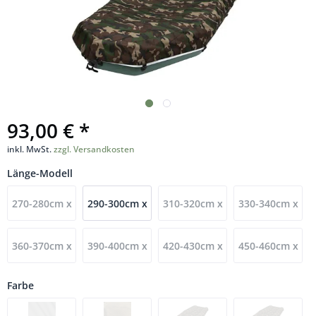
93,00 € *
inkl. MwSt.
zzgl. Versandkosten
Länge-Modell
270-280cm x
290-300cm x
310-320cm x
330-340cm x
130-140cm
135-145cm
145-155cm
160-170cm
360-370cm x
390-400cm x
420-430cm x
450-460cm x
(BT-270)
(BT-290)
(BT-310)
(BT-330)
160-170cm
190-200cm
180-190cm
180-190cm
Farbe
(BT-360S)
(BN-390S)
(BT-420S)
(BT-450S)