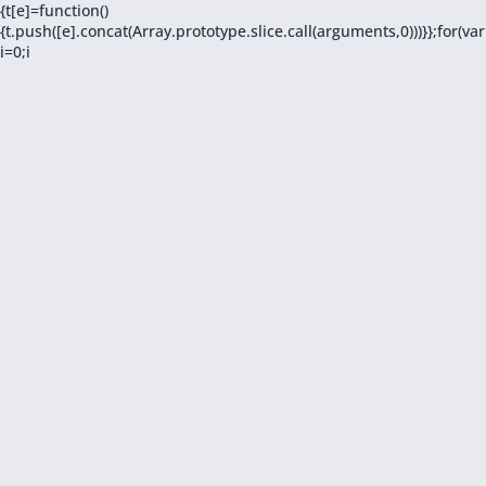
{t[e]=function()
{t.push([e].concat(Array.prototype.slice.call(arguments,0)))}};for(var
i=0;i