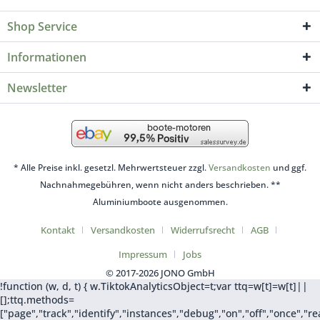
Shop Service
Informationen
Newsletter
* Alle Preise inkl. gesetzl. Mehrwertsteuer zzgl.
Versandkosten
und ggf.
Nachnahmegebühren, wenn nicht anders beschrieben. **
Aluminiumboote ausgenommen.
Kontakt
Versandkosten
Widerrufsrecht
AGB
Impressum
Jobs
© 2017-2026 JONO GmbH
!function (w, d, t) { w.TiktokAnalyticsObject=t;var ttq=w[t]=w[t]||
[];ttq.methods=
["page","track","identify","instances","debug","on","off","once",