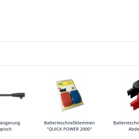
längerung
Batterieschnellklemmen
Batteriesch
opisch
"QUICK POWER 2000"
Abde