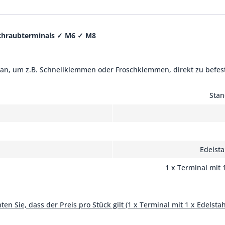
chraubterminals
✓ M6
✓ M8
e an, um z.B. Schnellklemmen oder Froschklemmen, direkt zu befes
Stan
Edelst
1 x Terminal mit
ten Sie, dass der Preis pro Stück gilt (1 x Terminal mit 1 x Edelst