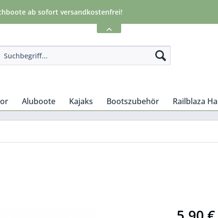
chboote ab sofort versandkostenfrei!
tor
Aluboote
Kajaks
Bootszubehör
Railblaza H
5,90 €