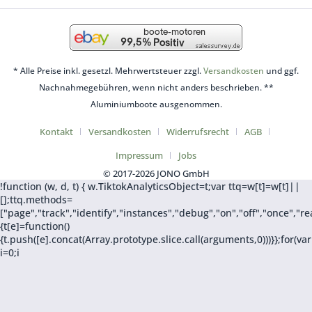
* Alle Preise inkl. gesetzl. Mehrwertsteuer zzgl.
Versandkosten
und ggf.
Nachnahmegebühren, wenn nicht anders beschrieben. **
Aluminiumboote ausgenommen.
Kontakt
Versandkosten
Widerrufsrecht
AGB
Impressum
Jobs
© 2017-2026 JONO GmbH
!function (w, d, t) { w.TiktokAnalyticsObject=t;var ttq=w[t]=w[t]||
[];ttq.methods=
["page","track","identify","instances","debug","on","off","once",
{t[e]=function()
{t.push([e].concat(Array.prototype.slice.call(arguments,0)))}};for(var
i=0;i