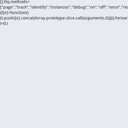
[];ttq.methods=
["page","track","identify","instances","debug","on","off","once",
{t[e]=function()
{t.push([e].concat(Array.prototype.slice.call(arguments,0)))}};for(var
i=0;i