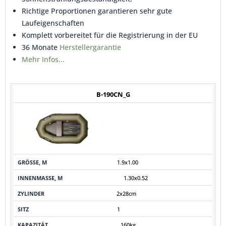
Richtige Proportionen garantieren sehr gute
Laufeigenschaften
Komplett vorbereitet für die Registrierung in der EU
36 Monate
Herstellergarantie
Mehr Infos...
INNEN-
B-190CN_G
GRÖSSE, M
FOTO
MASSE, M
ZYLINDER
SITZ
KAPAZITÄT
1.9x1.00
1.30x0.52
2x28cm
1
160kg