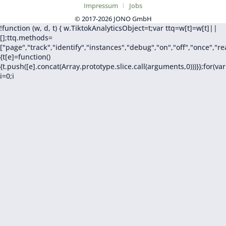
Impressum
Jobs
© 2017-2026 JONO GmbH
!function (w, d, t) { w.TiktokAnalyticsObject=t;var ttq=w[t]=w[t]||
[];ttq.methods=
["page","track","identify","instances","debug","on","off","once",
{t[e]=function()
{t.push([e].concat(Array.prototype.slice.call(arguments,0)))}};for(var
i=0;i