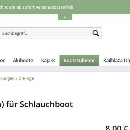
chboote ab sofort versandkostenfrei!
tor
Aluboote
Kajaks
Bootszubehör
Railblaza H
terungen / D-Ringe
h) für Schlauchboot
8,00 €