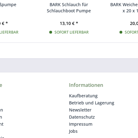
ußpumpe
BARK Schlauch für
BARK Weiche 
Schlauchboot Pumpe
x 20 x 
(Fußpumpenschlauch)
Schlauchbo
 € *
13,10 € *
20,
LIEFERBAR
SOFORT LIEFERBAR
SOFORT
e
Informationen
Kaufberatung
Betrieb und Lagerung
en
Newsletter
n
Datenschutz
ht
Impressum
Jobs