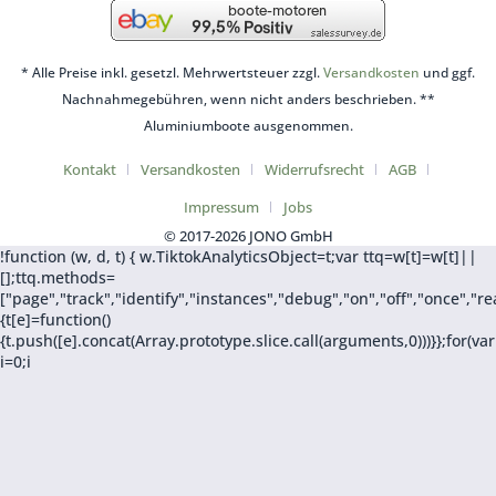
* Alle Preise inkl. gesetzl. Mehrwertsteuer zzgl.
Versandkosten
und ggf.
Nachnahmegebühren, wenn nicht anders beschrieben. **
Aluminiumboote ausgenommen.
Kontakt
Versandkosten
Widerrufsrecht
AGB
Impressum
Jobs
© 2017-2026 JONO GmbH
!function (w, d, t) { w.TiktokAnalyticsObject=t;var ttq=w[t]=w[t]||
[];ttq.methods=
["page","track","identify","instances","debug","on","off","once",
{t[e]=function()
{t.push([e].concat(Array.prototype.slice.call(arguments,0)))}};for(var
i=0;i