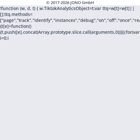
© 2017-2026 JONO GmbH
!function (w, d, t) { w.TiktokAnalyticsObject=t;var ttq=w[t]=w[t]||
[];ttq.methods=
["page","track","identify","instances","debug","on","off","once",
{t[e]=function()
{t.push([e].concat(Array.prototype.slice.call(arguments,0)))}};for(var
i=0;i