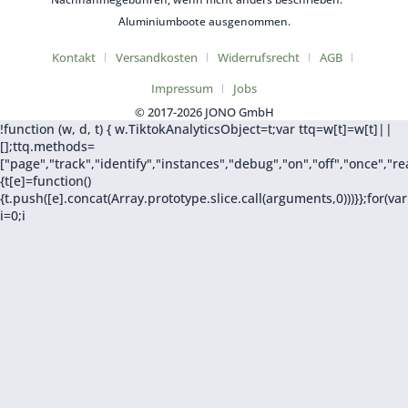
Aluminiumboote ausgenommen.
Kontakt
Versandkosten
Widerrufsrecht
AGB
Impressum
Jobs
© 2017-2026 JONO GmbH
!function (w, d, t) { w.TiktokAnalyticsObject=t;var ttq=w[t]=w[t]||
[];ttq.methods=
["page","track","identify","instances","debug","on","off","once",
{t[e]=function()
{t.push([e].concat(Array.prototype.slice.call(arguments,0)))}};for(var
i=0;i