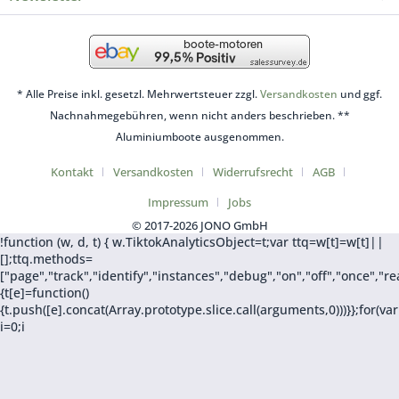
* Alle Preise inkl. gesetzl. Mehrwertsteuer zzgl.
Versandkosten
und ggf.
Nachnahmegebühren, wenn nicht anders beschrieben. **
Aluminiumboote ausgenommen.
Kontakt
Versandkosten
Widerrufsrecht
AGB
Impressum
Jobs
© 2017-2026 JONO GmbH
!function (w, d, t) { w.TiktokAnalyticsObject=t;var ttq=w[t]=w[t]||
[];ttq.methods=
["page","track","identify","instances","debug","on","off","once",
{t[e]=function()
{t.push([e].concat(Array.prototype.slice.call(arguments,0)))}};for(var
i=0;i