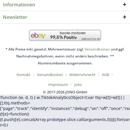
Informationen
Newsletter
* Alle Preise inkl. gesetzl. Mehrwertsteuer zzgl.
Versandkosten
und ggf.
Nachnahmegebühren, wenn nicht anders beschrieben. **
Aluminiumboote ausgenommen.
Kontakt
Versandkosten
Widerrufsrecht
AGB
Impressum
Jobs
© 2017-2026 JONO GmbH
!function (w, d, t) { w.TiktokAnalyticsObject=t;var ttq=w[t]=w[t]||
[];ttq.methods=
["page","track","identify","instances","debug","on","off","once",
{t[e]=function()
{t.push([e].concat(Array.prototype.slice.call(arguments,0)))}};for(var
i=0;i